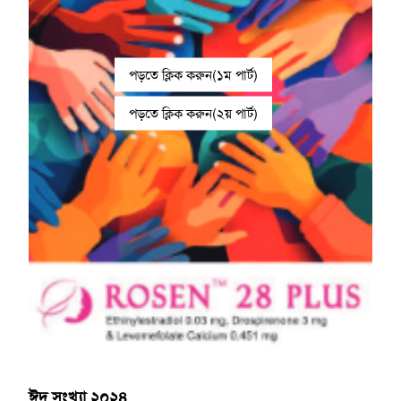
পড়তে ক্লিক করুন(১ম পার্ট)
পড়তে ক্লিক করুন(২য় পার্ট)
ঈদ সংখ্যা ২০২৪