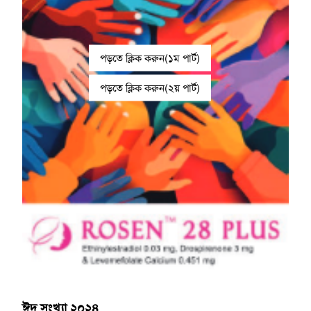
পড়তে ক্লিক করুন(১ম পার্ট)
পড়তে ক্লিক করুন(২য় পার্ট)
ঈদ সংখ্যা ২০২৪