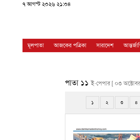
৭ আগস্ট ২০২৬ ২১:০৪
মূলপাতা
আজকের পত্রিকা
সারাদেশ
আন্তর্জ
পাতা ১১
ই-পেপার [ ০৩ অক্টোব
১
২
৩
৪