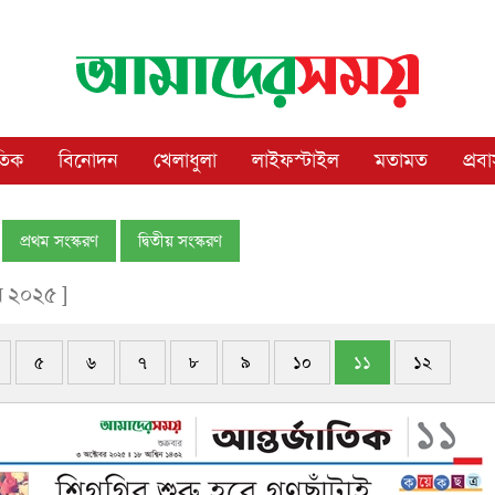
াতিক
বিনোদন
খেলাধুলা
লাইফস্টাইল
মতামত
প্রব
প্রথম সংস্করণ
দ্বিতীয় সংস্করণ
র ২০২৫ ]
৫
৬
৭
৮
৯
১০
১১
১২