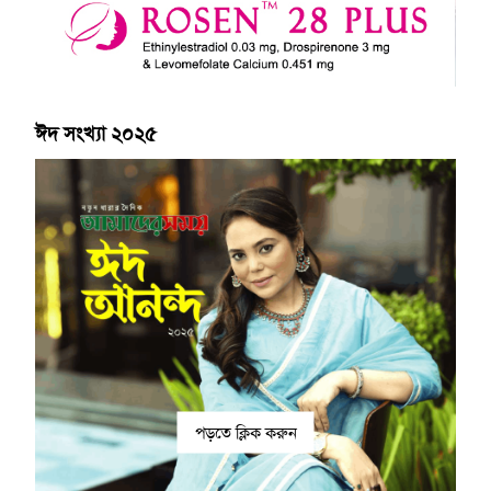
ঈদ সংখ্যা ২০২৫
পড়তে ক্লিক করুন