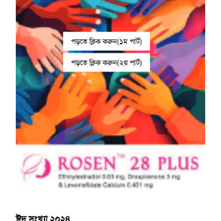
পড়তে ক্লিক করুন(১ম পার্ট)
পড়তে ক্লিক করুন(২য় পার্ট)
ঈদ সংখ্যা ২০২৪