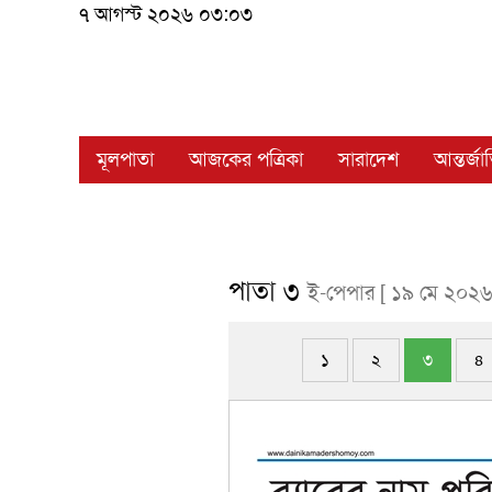
৭ আগস্ট ২০২৬ ০৩:০৩
মূলপাতা
আজকের পত্রিকা
সারাদেশ
আন্তর্জ
পাতা ৩
ই-পেপার [ ১৯ মে ২০২৬
১
২
৩
৪