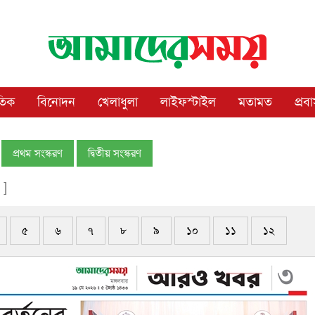
াতিক
বিনোদন
খেলাধুলা
লাইফস্টাইল
মতামত
প্রব
প্রথম সংস্করণ
দ্বিতীয় সংস্করণ
 ]
৫
৬
৭
৮
৯
১০
১১
১২