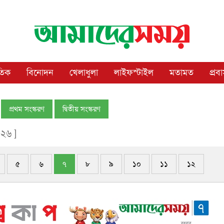
াতিক
বিনোদন
খেলাধুলা
লাইফস্টাইল
মতামত
প্রব
প্রথম সংস্করণ
দ্বিতীয় সংস্করণ
০২৬ ]
৫
৬
৭
৮
৯
১০
১১
১২