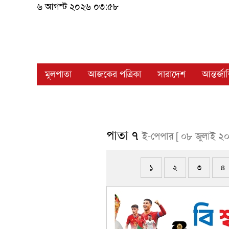
৬ আগস্ট ২০২৬ ০৩:৫৮
মূলপাতা
আজকের পত্রিকা
সারাদেশ
আন্তর্জ
পাতা ৭
ই-পেপার [ ০৮ জুলাই ২
১
২
৩
৪