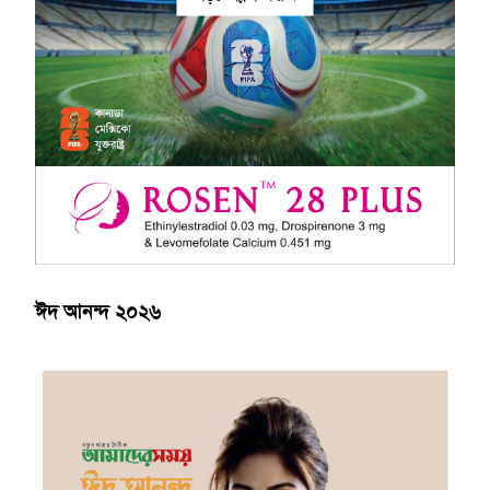
ঈদ আনন্দ ২০২৬