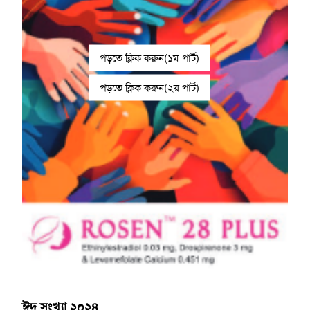
পড়তে ক্লিক করুন(১ম পার্ট)
পড়তে ক্লিক করুন(২য় পার্ট)
ঈদ সংখ্যা ২০২৪