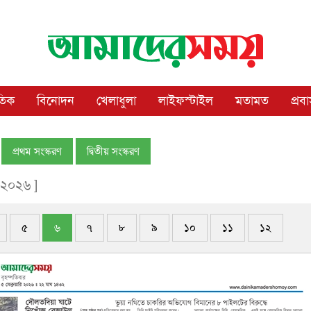
াতিক
বিনোদন
খেলাধুলা
লাইফস্টাইল
মতামত
প্রব
প্রথম সংস্করণ
দ্বিতীয় সংস্করণ
ি ২০২৬ ]
৫
৬
৭
৮
৯
১০
১১
১২