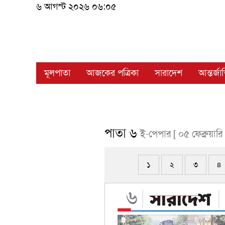
৬ আগস্ট ২০২৬ ০৬:০৫
মূলপাতা
আজকের পত্রিকা
সারাদেশ
আন্তর্জ
পাতা ৬
ই-পেপার [ ০৫ ফেব্রুয়ার
১
২
৩
৪