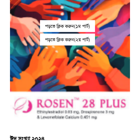
পড়তে ক্লিক করুন(১ম পার্ট)
পড়তে ক্লিক করুন(২য় পার্ট)
ঈদ সংখ্যা ২০২৪