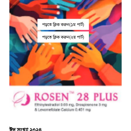
পড়তে ক্লিক করুন(১ম পার্ট)
পড়তে ক্লিক করুন(২য় পার্ট)
ঈদ সংখ্যা ২০২৪