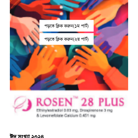
পড়তে ক্লিক করুন(১ম পার্ট)
পড়তে ক্লিক করুন(২য় পার্ট)
ঈদ সংখ্যা ২০২৪