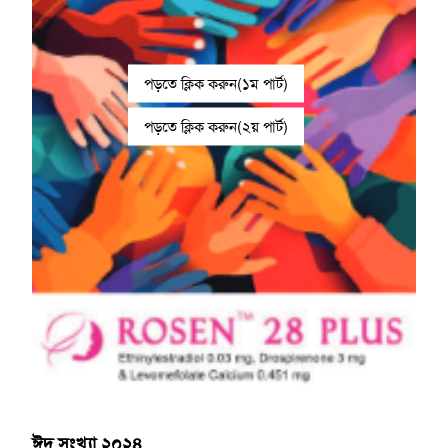
পড়তে ক্লিক করুন(১ম পার্ট)
পড়তে ক্লিক করুন(২য় পার্ট)
ঈদ সংখ্যা ২০২৪