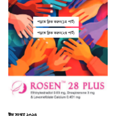
পড়তে ক্লিক করুন(১ম পার্ট)
পড়তে ক্লিক করুন(২য় পার্ট)
ঈদ সংখ্যা ২০২৪