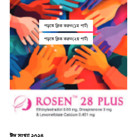
পড়তে ক্লিক করুন(১ম পার্ট)
পড়তে ক্লিক করুন(২য় পার্ট)
ঈদ সংখ্যা ২০২৪