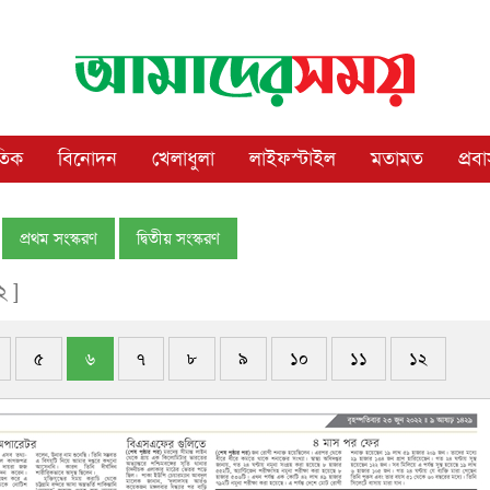
াতিক
বিনোদন
খেলাধুলা
লাইফস্টাইল
মতামত
প্রব
প্রথম সংস্করণ
দ্বিতীয় সংস্করণ
২ ]
৫
৬
৭
৮
৯
১০
১১
১২