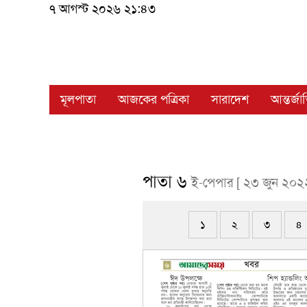
৭ আগস্ট ২০২৬ ২১:৪৩
মূলপাতা
আজকের পত্রিকা
সারাদেশ
আন্তর্জ
পাতা ৬
ই-পেপার [ ২৩ জুন ২০২
১
২
৩
৪