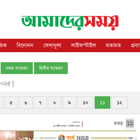
াতিক
বিনোদন
খেলাধুলা
লাইফস্টাইল
মতামত
প্রব
প্রথম সংস্করণ
দ্বিতীয় সংস্করণ
২০২৫ ]
৫
৬
৭
৮
৯
১০
১১
১২