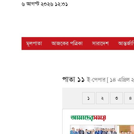
৬ আগস্ট ২০২৬ ১২:০১
মূলপাতা
আজকের পত্রিকা
সারাদেশ
আন্তর্জ
পাতা ১১
ই-পেপার [ ১৪ এপ্রিল 
১
২
৩
৪