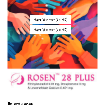
পড়তে ক্লিক করুন(১ম পার্ট)
পড়তে ক্লিক করুন(২য় পার্ট)
ঈদ সংখ্যা ২০২৪