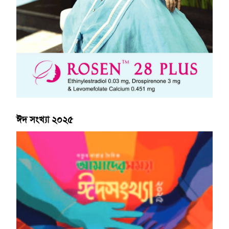
ঈদ সংখ্যা ২০২৫