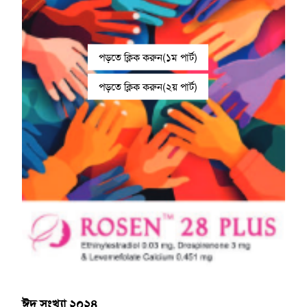
পড়তে ক্লিক করুন(১ম পার্ট)
পড়তে ক্লিক করুন(২য় পার্ট)
ঈদ সংখ্যা ২০২৪