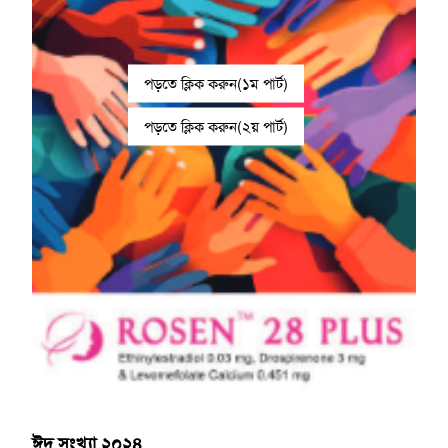
পড়তে ক্লিক করুন(১ম পার্ট)
পড়তে ক্লিক করুন(২য় পার্ট)
ঈদ সংখ্যা ২০২৪