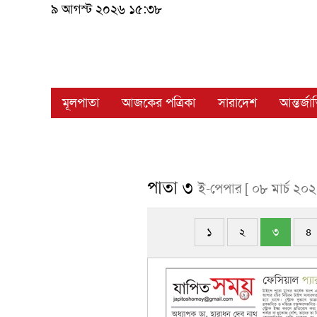
৯ আগস্ট ২০২৬ ১৫:৩৮
মূলপাতা
আজকের পত্রিকা
সারাদেশ
আন্তর্জ
পাতা ৩
ই-পেপার [ ০৮ মার্চ ২০২
১
২
৩
৪