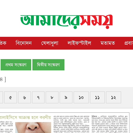
াতিক
বিনোদন
খেলাধুলা
লাইফস্টাইল
মতামত
প্রব
প্রথম সংস্করণ
দ্বিতীয় সংস্করণ
৪ ]
৫
৬
৭
৮
৯
১০
১১
১২