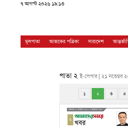
৭ আগস্ট ২০২৬ ১৯:১৩
মূলপাতা
আজকের পত্রিকা
সারাদেশ
আন্তর্জ
পাতা ২
ই-পেপার [ ২১ নভেম্বর 
১
২
৩
৪