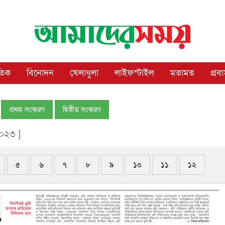
াতিক
বিনোদন
খেলাধুলা
লাইফস্টাইল
মতামত
প্রব
প্রথম সংস্করণ
দ্বিতীয় সংস্করণ
২০২৩ ]
৫
৬
৭
৮
৯
১০
১১
১২