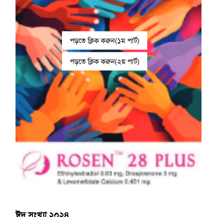
পড়তে ক্লিক করুন(১ম পার্ট)
পড়তে ক্লিক করুন(২য় পার্ট)
ঈদ সংখ্যা ২০২৪