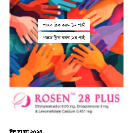
পড়তে ক্লিক করুন(১ম পার্ট)
পড়তে ক্লিক করুন(২য় পার্ট)
ঈদ সংখ্যা ২০২৪