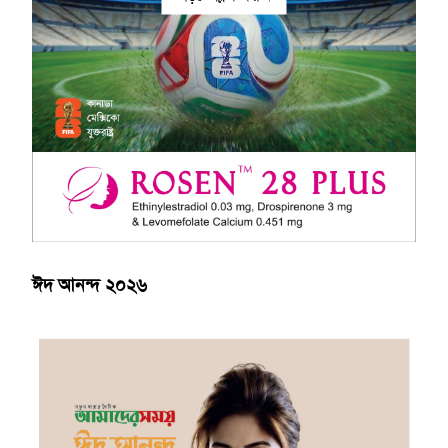
ঈদ আনন্দ ২০২৬