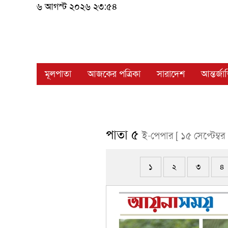
৬ আগস্ট ২০২৬ ২৩:৫৪
মূলপাতা
আজকের পত্রিকা
সারাদেশ
আন্তর্জ
পাতা ৫
ই-পেপার [ ১৫ সেপ্টেম্ব
১
২
৩
৪