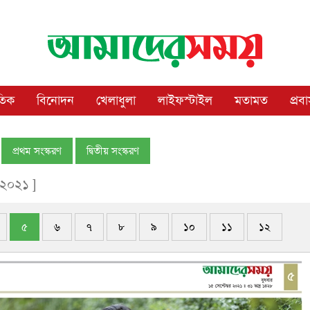
াতিক
বিনোদন
খেলাধুলা
লাইফস্টাইল
মতামত
প্রব
প্রথম সংস্করণ
দ্বিতীয় সংস্করণ
র ২০২১ ]
৫
৬
৭
৮
৯
১০
১১
১২