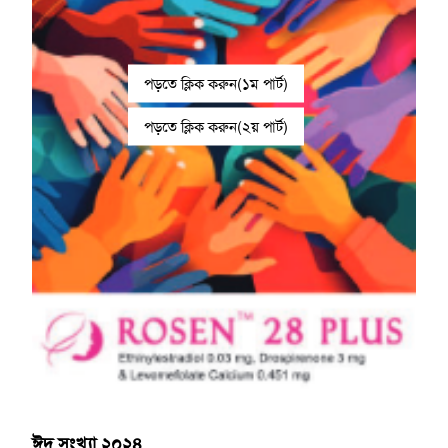
পড়তে ক্লিক করুন(১ম পার্ট)
পড়তে ক্লিক করুন(২য় পার্ট)
ঈদ সংখ্যা ২০২৪