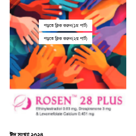
পড়তে ক্লিক করুন(১ম পার্ট)
পড়তে ক্লিক করুন(২য় পার্ট)
ঈদ সংখ্যা ২০২৪