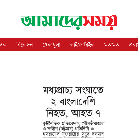
াতিক
বিনোদন
খেলাধুলা
লাইফস্টাইল
মতামত
প্রব