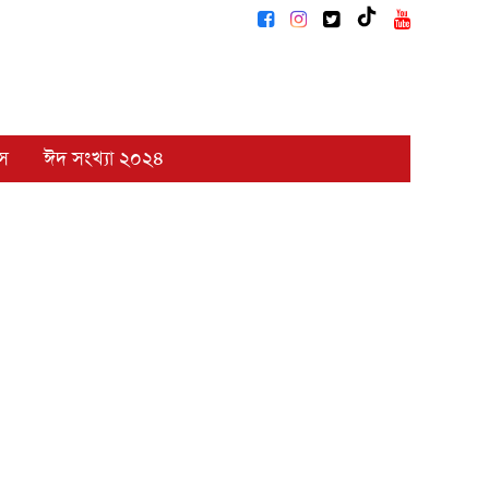
াস
ঈদ সংখ্যা ২০২৪