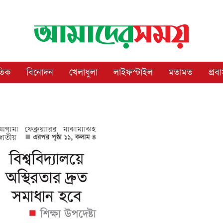
াতিক
বিনোদন
খেলাধুলা
লাইফস্টাইল
মতামত
প্রব