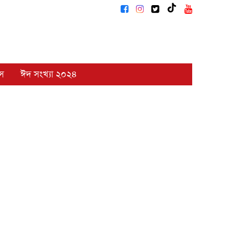
াস
ঈদ সংখ্যা ২০২৪