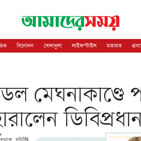
াতিক
বিনোদন
খেলাধুলা
লাইফস্টাইল
মতামত
প্রব