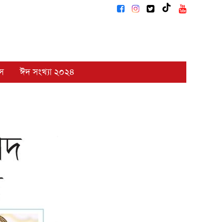
াস
ঈদ সংখ্যা ২০২৪