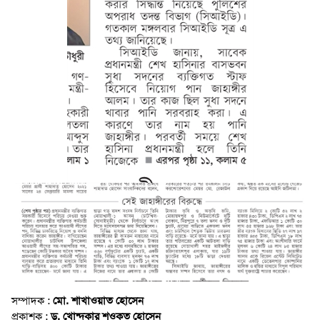
সম্পাদক :
মো. শাখাওয়াত হোসেন
প্রকাশক :
ড. খোন্দকার শওকত হোসেন