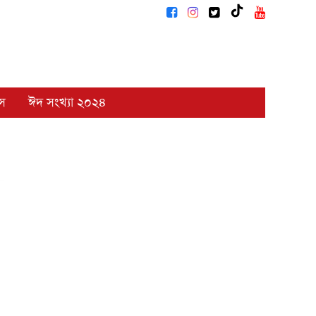
াস
ঈদ সংখ্যা ২০২৪