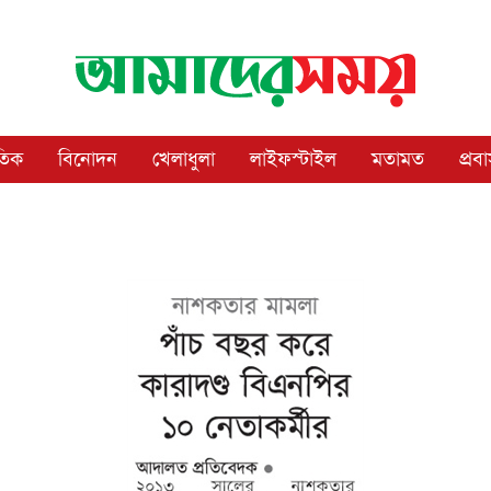
াতিক
বিনোদন
খেলাধুলা
লাইফস্টাইল
মতামত
প্রব