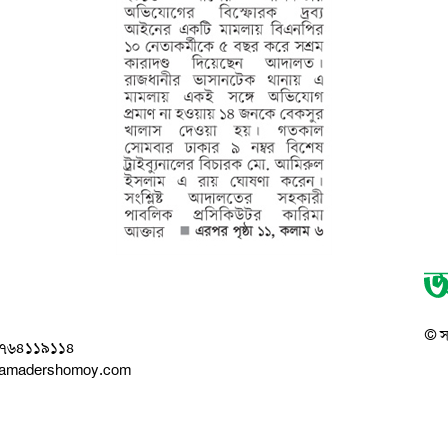
© সর
০১৭৬৪১১৯১১৪
ikamadershomoy.com