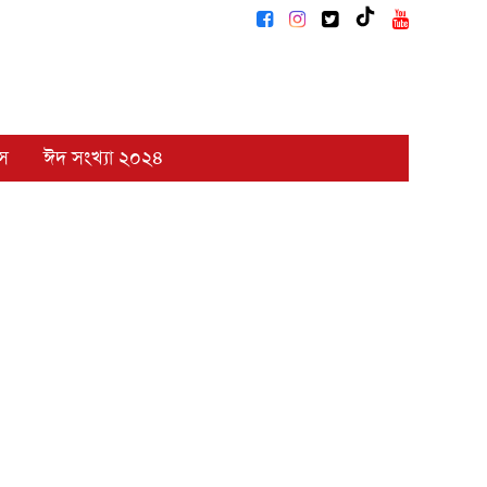
াস
ঈদ সংখ্যা ২০২৪