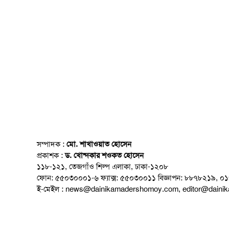
সম্পাদক :
মো. শাখাওয়াত হোসেন
প্রকাশক :
ড. খোন্দকার শওকত হোসেন
১১৮-১২১, তেজগাঁও শিল্প এলাকা, ঢাকা-১২০৮
ফোন: ৫৫০৩০০০১-৬ ফ্যাক্স: ৫৫০৩০০১১ বিজ্ঞাপন: ৮৮৭৮২১৯, 
ই-মেইল : news@dainikamadershomoy.com, editor@dain