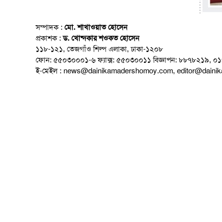
সম্পাদক :
মো. শাখাওয়াত হোসেন
প্রকাশক :
ড. খোন্দকার শওকত হোসেন
১১৮-১২১, তেজগাঁও শিল্প এলাকা, ঢাকা-১২০৮
ফোন: ৫৫০৩০০০১-৬ ফ্যাক্স: ৫৫০৩০০১১ বিজ্ঞাপন: ৮৮৭৮২১৯, 
ই-মেইল : news@dainikamadershomoy.com, editor@dain