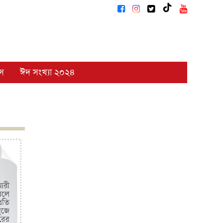
াস
ঈদ সংখ্যা ২০২৪