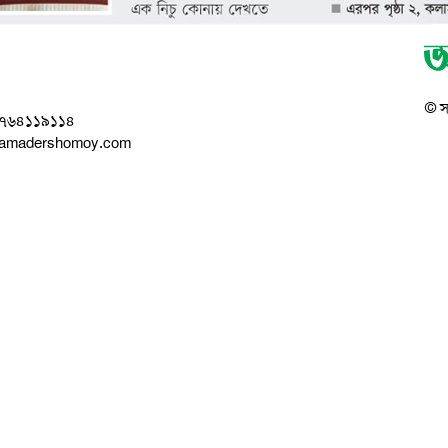
© সর
০১৭৬৪১১৯১১৪
ikamadershomoy.com