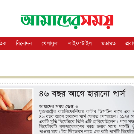
াতিক
বিনোদন
খেলাধুলা
লাইফস্টাইল
মতামত
প্রব